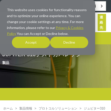
日本語
info@averna.com
This website uses cookies for functionality reasons
and to optimize your online experience. You can
連
change your cookie settings at any time. For more
絡
先
information, please refer to our
Privacy & Cookies
Policy
You can Accept or Decline below.
Accept
Decline
JUPITER 310テストカバレッジ
製品
ホーム
>
製品情報
>
プロトコルソリューション
>
ジュピター310