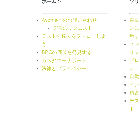
ホーム >
ソリ
Avernaへのお問い合わせ
自
デモのリクエスト
ン
テストの達人をフォローしよ
断
う！
ス
BPOの価値を発見する
リ
カスタマーサポート
プ
法律とプライバシー
テ
自
イ
精
テ
ド