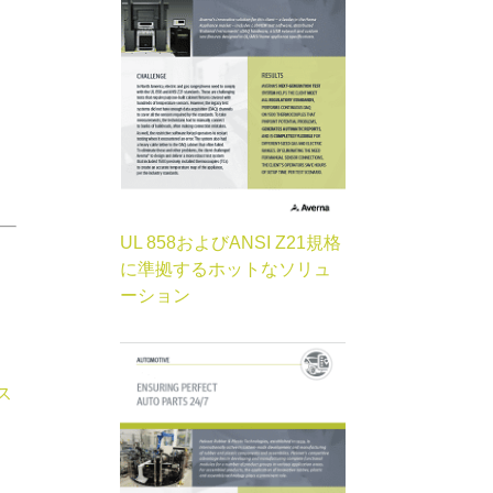
UL 858およびANSI Z21規格
に準拠するホットなソリュ
ーション
ス