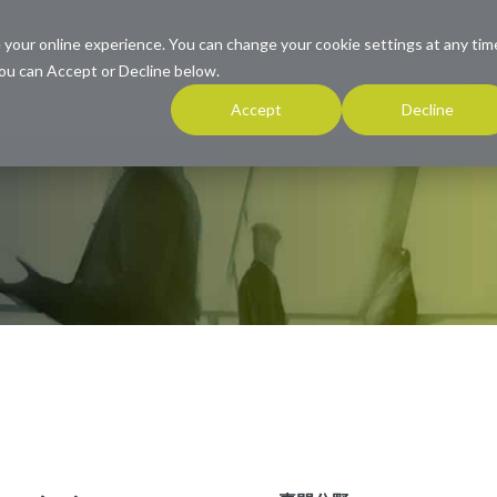
 your online experience. You can change your cookie settings at any tim
ou can Accept or Decline below.
連
域
産業
製品
リソース
会社
サポート
Accept
Decline