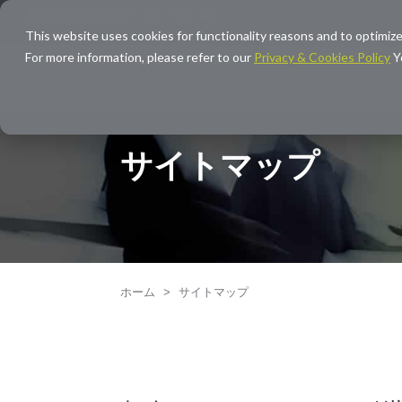
info@averna.com
This website uses cookies for functionality reasons and to optimize
For more information, please refer to our
Privacy & Cookies Policy
Y
ソリューション
専門領
サイトマップ
ホーム
>
サイトマップ