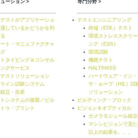
ューション >
専門分野 >
動テストがアプリケーショ
テストエンジニアリング
に適しているかどうかを判
終端（EOL）テスト
する
環境ストレススクリー
マート・マニュファクチャ
ング（ESS）
ング
環境試験
ロトタイピング＆コンサル
機能テスト
ィングサービス
HALT/HASS
動テストソリューション
ハードウェア・イン・
ンライン試験システム
ザ・ループ（HIL）試
密組立・生産
ソリューション
ストシステムの複製／ビル
ビルディング・ブロック
・トゥ・プリント
ビジョン＆オプティカル
カメラモジュール組立
マシンビジョンで見た
以上の結果を。。。