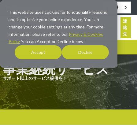
日本語
info@averna.com
This website uses cookies for functionality reasons
and to optimize your online experience. You can
連
change your cookie settings at any time. For more
絡
先
information, please refer to our
Privacy & Cookies
Policy
You can Accept or Decline below.
Accept
Decline
事業継続サービス
サポート以上のサービス提供を！