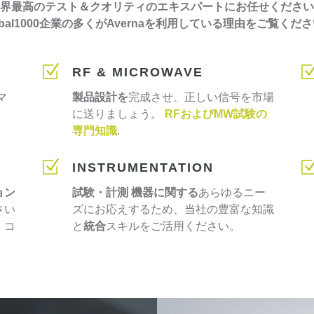
界最高のテスト＆クオリティのエキスパートにお任せください
obal1000企業の多くがAvernaを利用している理由をご覧くだ
Z
RF & MICROWAVE
マ
製品設計を
完成させ、正しい信号を市場
に送りましょう。
RFおよびMW試験の
専門知識
.
Z
INSTRUMENTATION
ョン
試験・計測
機器に関する
あらゆるニー
さい
ズにお応えするため、当社の豊富な知識
、コ
と
統合
スキルをご活用ください。