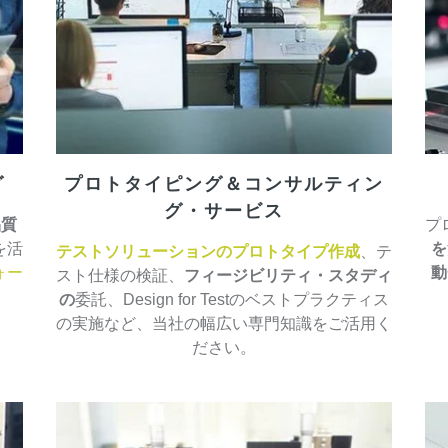
グ
プロトタイピング＆コンサルティン
グ・サービス
品質
プ
を活
を
テストソリューションの
プロトタイプ作成
、テ
ォー
動
スト仕様の検証、
フィージビリティ・スタディ
の
委託、Design for Testのベストプラクティス
の実施など、当社の幅広い専門知識をご活用く
ださい。