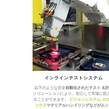
インラインテストシステム
以下のような完全
自動化されたテスト
＆
ソリューションにより、安心して市場に投
ることができます。
ビジョンシステム
,
ロ
ィクス
マテリアルハンドリングなどが
あり