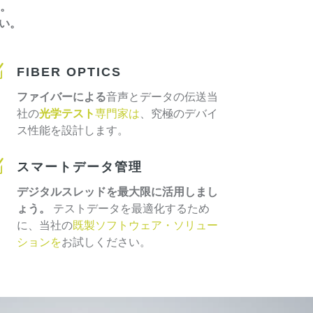
。
さい。
Z
FIBER OPTICS
ファイバーによる
音声とデータの伝送当
社の
光学テスト
専門家は
、究極のデバイ
ス性能を設計します。
Z
スマートデータ管理
デジタルスレッドを最大限に活用しまし
ょう。
テストデータを最適化するため
に、当社の
既製ソフトウェア・ソリュー
ションを
お試しください。