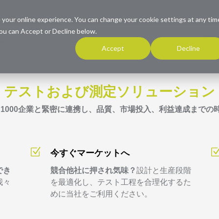
 your online experience. You can change your cookie settings at any tim
ou can Accept or Decline below.
連
域
産業
製品
リソース
会社
サポート
Accept
Decline
テストおよび測定ソリューション
al 1000企業と緊密に連携し、品質、市場投入、利益達成まで
Z
今すぐマーケットへ
でき
競合他社に押され気味？
設計と生産段階
我々
を最適化し、テスト工程を合理化するた
めに当社をご利用ください。