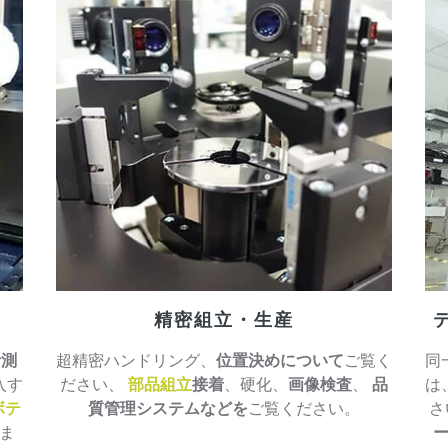
精密組立・生産
計測
超精密ハンドリング、
位置決めについて
ご覧く
同
入す
ださい、
部品組立
接着
、硬化、
画像検査
、
品
は
ボテ
質管理システムなどを
ご覧ください。
さ
ま