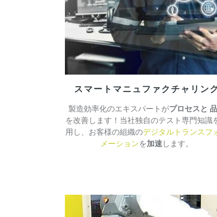
スマートマニュファクチャリン
製造効率化のエキスパートが
プロセスと
を改善します！当社独自のテスト専門知識
用し、お客様の組織の
デジタルトランスフ
メーション
を
加速
します。