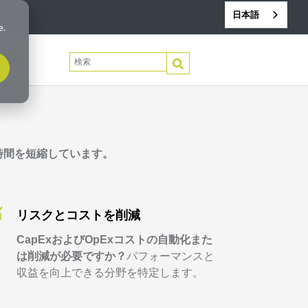
日本語
e.
絡先
これは、自動補完機能が付いた検索フィールド
検索フィールドが空なので、候補はありません。
の時間を短縮しています。
Z
リスクとコストを削減
CapExおよびOpExコストの自動化また
は削減が必要ですか？
パフォーマンスと
収益を向上できる分野を特定します。