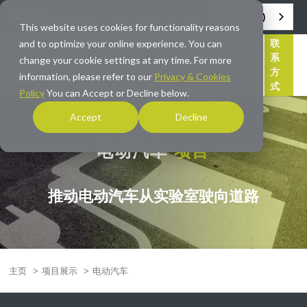
中文 (简体)
info@averna.com
This website uses cookies for functionality reasons
and to optimize your online experience. You can
联
系
change your cookie settings at any time. For more
方
information, please refer to our
Privacy & Cookies
式
Policy
You can Accept or Decline below.
Accept
Decline
电动汽车
项目
推动电动汽车从实验室驶向道路
主页
>
项目展示
>
电动汽车