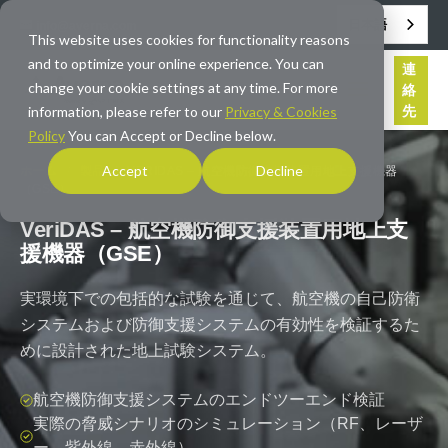
日本語
info@averna.com
This website uses cookies for functionality reasons
and to optimize your online experience. You can
連
change your cookie settings at any time. For more
絡
先
information, please refer to our
Privacy & Cookies
Policy
You can Accept or Decline below.
Accept
Decline
ホーム
/
製品
/
VERIDAS – 航空機防御支援装置用地上支援機器
（GSE）
VeriDAS – 航空機防御支援装置用地上支
援機器（GSE）
実環境下での包括的な試験を通じて、航空機の自己防衛
システムおよび防御支援システムの有効性を検証するた
めに設計された地上試験システム。
航空機防御支援システムのエンドツーエンド検証
実際の脅威シナリオのシミュレーション（RF、レーザ
ー、紫外線、赤外線）