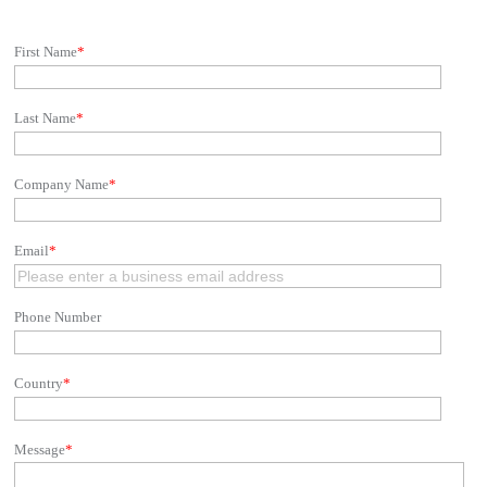
First Name
*
Last Name
*
Company Name
*
Email
*
Phone Number
Country
*
Message
*