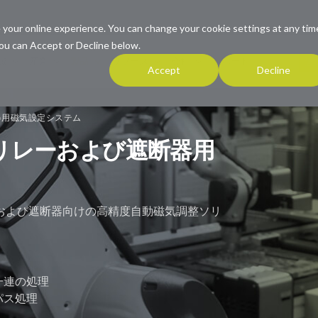
 your online experience. You can change your cookie settings at any tim
ou can Accept or Decline below.
連
域
産業
製品
リソース
会社
サポート
Accept
Decline
断器用磁気設定システム
– リレーおよび遮断器用
および遮断器向けの高精度自動磁気調整ソリ
一連の処理
パス処理