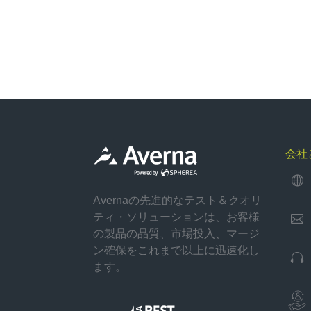
会社

Avernaの先進的なテスト＆クオリ
ティ・ソリューションは、お客様

の製品の品質、市場投入、マージ
ン確保をこれまで以上に迅速化し

ます。