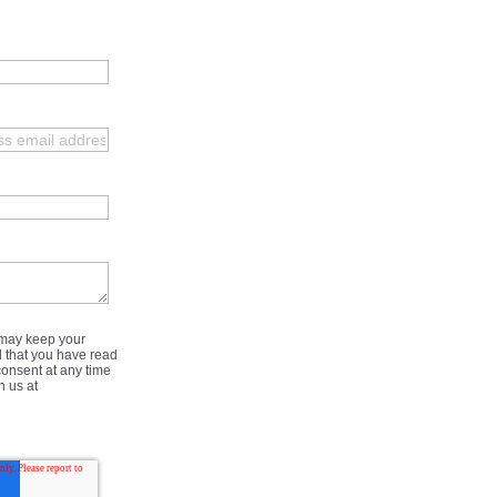
a may keep your
d that you have read
onsent at any time
h us at