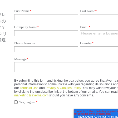
First Name
*
Last Name
*
リレ
スの
いて
Company Name
*
Email
*
シリ
最適
Phone Number
Country
*
Message
*
By submitting this form and ticking the box below, you agree that Avern
personal information to communicate with you regarding its solutions an
our
Terms of Use
and
Privacy & Cookies Policy
. You may withdraw your c
by clicking the unsubscribe link at the bottom of our emails. You can reac
marketing@averna.com
should you have any concerns.
Yes, I agree.
*