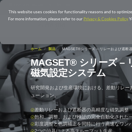
info@averna.com
This website uses cookies for functionality reasons and to optimize
For more information, please refer to our
Privacy & Cookies Policy
Y
ソリューション
専門領
ホーム
/
製品
/
MAGSET®シリーズ – リレーおよび遮
MAGSET® シリーズ 
磁気設定システム
研究開発および生産環境における、差動リレー
ューション。
差動リレーおよび遮断器の高精度な磁気調整
飽和、調整、および検証の完全自動化された
彩度調整と色調補正を同時に行う高速なワン
2つの治具による高スループット生産