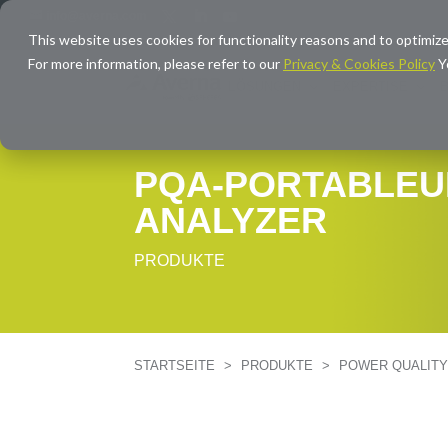
info@averna.com
This website uses cookies for functionality reasons and to optimize
For more information, please refer to our
Privacy & Cookies Policy
Y
LÖSUNGEN
EXPERTISE
PQA-PORTABLEU
ANALYZER
PRODUKTE
STARTSEITE
>
PRODUKTE
>
POWER QUALIT