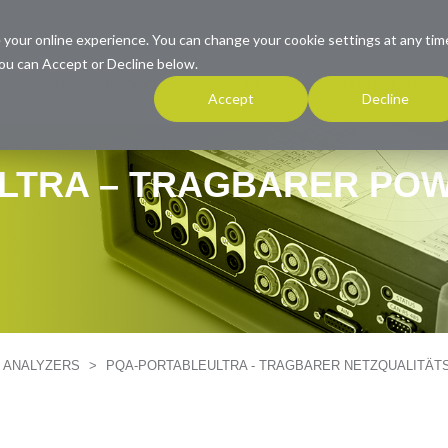
 your online experience. You can change your cookie settings at any tim
ou can Accept or Decline below.
BRANCHEN
PRODUKTE
RESSOURCEN
UNTERNEHMEN
Accept
Decline
LTRA – TRAGBARER POW
Y ANALYZERS
>
PQA-PORTABLEULTRA - TRAGBARER NETZQUALITÄT