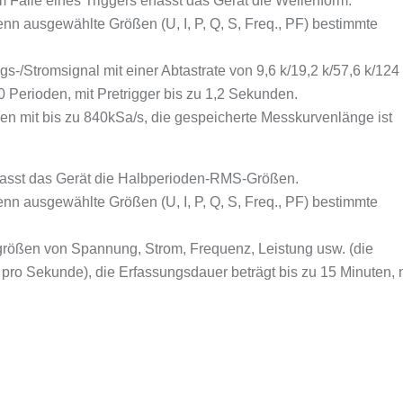
 Falle eines Triggers erfasst das Gerät die Wellenform.
enn ausgewählte Größen (U, I, P, Q, S, Freq., PF) bestimmte
-/Stromsignal mit einer Abtastrate von 9,6 k/19,2 k/57,6 k/124
 Perioden, mit Pretrigger bis zu 1,2 Sekunden.
en mit bis zu 840kSa/s, die gespeicherte Messkurvenlänge ist
rfasst das Gerät die Halbperioden-RMS-Größen.
enn ausgewählte Größen (U, I, P, Q, S, Freq., PF) bestimmte
größen von Spannung, Strom, Frequenz, Leistung usw. (die
 pro Sekunde), die Erfassungsdauer beträgt bis zu 15 Minuten, 