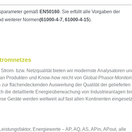
ätsparameter gemäß
EN50160
. Sie erfüllt alle Vorgaben der
nd weiterer Normen
(61000-4-7, 61000-4-15
).
Stromnetzes
 Strom- bzw. Netzqualität bieten wir modernste Analysatoren u
io an Produkten und Know-how reicht von Global-Phasor-Monitor
zur flächendeckenden Auswertung der Qualität der gelieferten
ch die detaillierte Energieüberwachung von Industrieanlagen bi
e Geräte werden weltweit auf fast allen Kontinenten eingesetz
Leistungsfaktor, Energiewerte – AP, AQ, AS, APin, APout, alle