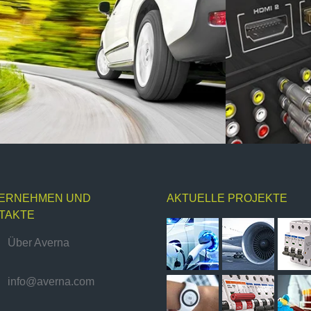
ERNEHMEN UND
AKTUELLE PROJEKTE
TAKTE
Über Averna
info@averna.com