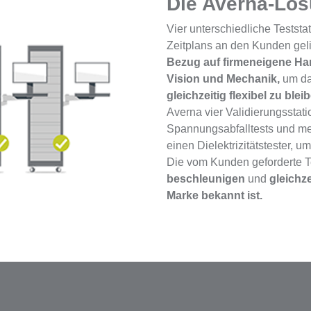
Die Averna-Lö
Vier unterschiedliche Tests
Zeitplans an den Kunden geli
Bezug auf firmeneigene Hard
Vision und Mechanik,
um da
gleichzeitig flexibel zu blei
Averna vier Validierungsstati
Spannungsabfalltests und me
einen Dielektrizitätstester, u
Die vom Kunden geforderte Te
beschleunigen
und
gleichze
Marke bekannt ist.