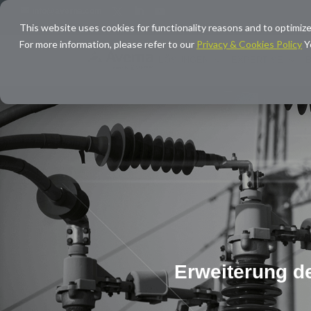
info@averna.com
This website uses cookies for functionality reasons and to optimize
For more information, please refer to our
Privacy & Cookies Policy
Y
LÖSUNGEN
EXPERTISE
Erweiterung de