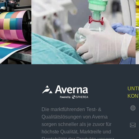
UNT
KON

Die marktführenden Test- &
Qualitätslösungen von Averna
sorgen schneller als je zuvor für

höchste Qualität, Marktreife und