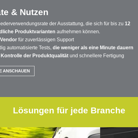
ate & Nutzen
derverwendungsrate der Ausstattung, die sich für bis zu
12
dliche Produktvarianten
aufnehmen können.
 Vendor
für zuverlässigen Support
dig automatisierte Tests,
die weniger als eine Minute dauern
e
Kontrolle der Produktqualität
und schnellere Fertigung
E ANSCHAUEN
Lösungen für jede Branche