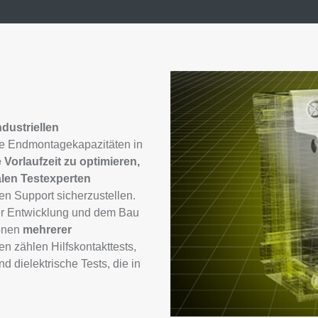
ndustriellen
e Endmontagekapazitäten in
e Vorlaufzeit zu optimieren,
alen Testexperten
n Support sicherzustellen.
er Entwicklung und dem Bau
ionen
mehrerer
en zählen Hilfskontakttests,
 dielektrische Tests, die in