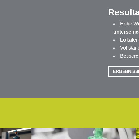
Result
Hohe Wie
unterschie
Lokaler
Vollstän
Besser
ERGEBNISS