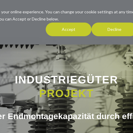
 your online experience. You can change your cookie settings at any tim
ou can Accept or Decline below.
BRANCHEN
PRODUKTE
RESSOURCEN
UNTERNEHMEN
Accept
Decline
INDUSTRIEGÜTER
PROJEKT
r Endmontagekapazität durch eff