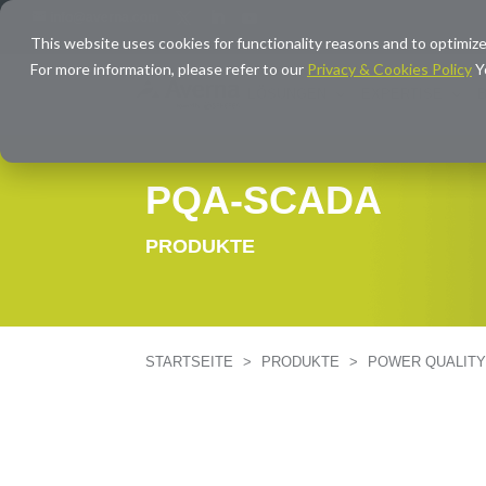
info@averna.com
This website uses cookies for functionality reasons and to optimize
For more information, please refer to our
Privacy & Cookies Policy
Y
LÖSUNGEN
EXPERTISE
PQA-SCADA
PRODUKTE
STARTSEITE
>
PRODUKTE
>
POWER QUALIT