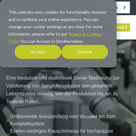
Deutsch
info@averna.com
This website uses cookies for functionality reasons
and to optimize your online experience. You can
change your cookie settings at any time. For more
KONTAKT
information, please refer to our
Privacy & Cookies
Policy
You can Accept or Decline below.
Accept
Decline
STARTSEITE
/
PRODUKTE
/
SILONT – SONAR-TESTSYSTEM
SiLont – Sonar-Testsystem
Eine modulare und skalierbare Sonar-Testlösung zur
Validierung von Sonar-Arrays über den gesamten
Lebenszyklus hinweg, von der Produktion bis hin zu
Tests im Hafen.
Umfassende Sonarprüfung vom Wandler bis zum
Komplettsystem
Extrem niedriges Rauschniveau für hochpräzise