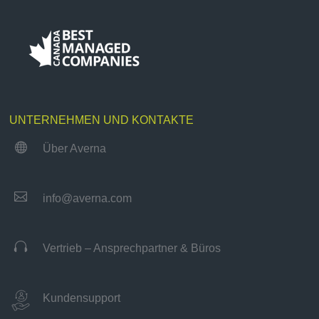
UNTERNEHMEN UND KONTAKTE

Über Averna

info@averna.com

Vertrieb – Ansprechpartner & Büros
Kundensupport