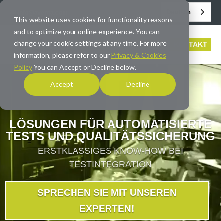
Deutsch
info@averna.com
This website uses cookies for functionality reasons
and to optimize your online experience. You can
change your cookie settings at any time. For more
KONTAKT
information, please refer to our
Privacy & Cookies
Policy
You can Accept or Decline below.
Accept
Decline
LÖSUNGEN FÜR AUTOMATISIERTE
TESTS UND QUALITÄTSSICHERUNG
ERSTKLASSIGES KNOW-HOW BEI
TESTINTEGRATION
SPRECHEN SIE MIT UNSEREN
EXPERTEN!