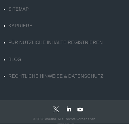
SITEMAP
KARRIERE
FÜR NÜTZLICHE INHALTE REGISTRIEREN
BLOG
RECHTLICHE HINWEISE & DATENSCHUTZ
© 2026 Averna. Alle Rechte vorbehalten.
Impressum