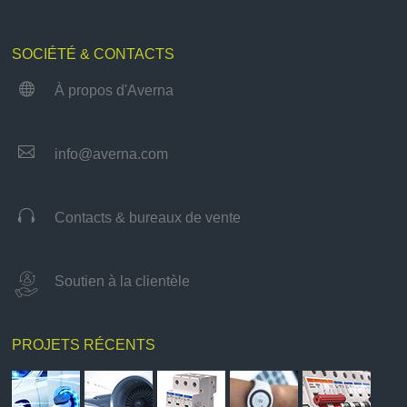
SOCIÉTÉ & CONTACTS

À propos d'Averna

info@averna.com

Contacts & bureaux de vente
Soutien à la clientèle
PROJETS RÉCENTS