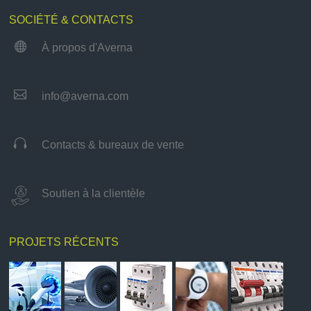
SOCIÉTÉ & CONTACTS

À propos d'Averna

info@averna.com

Contacts & bureaux de vente
Soutien à la clientèle
PROJETS RÉCENTS