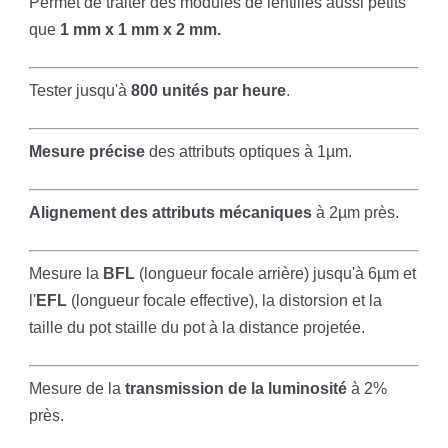
Permet de traiter des modules de lentilles aussi petits
que
1 mm x 1 mm x 2 mm.
Tester jusqu'à
800 unités par heure
.
Mesure précise
des attributs optiques à 1µm.
Alignement des attributs mécaniques
à 2µm près.
Mesure la
BFL
(longueur focale arrière) jusqu'à 6µm et
l'
EFL
(longueur focale effective), la distorsion et la
taille du pot s
taille du pot à la distance projetée
.
Mesure de la
transmission de la luminosité
à 2%
près.