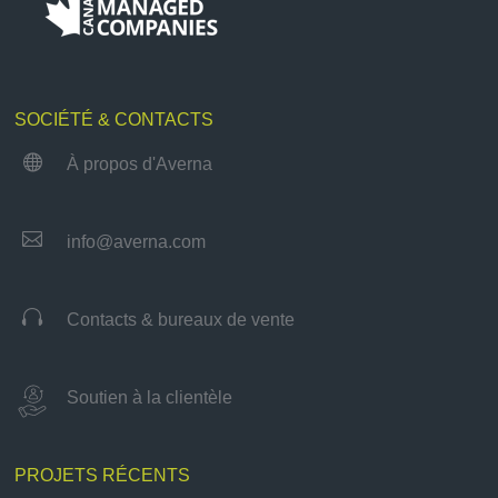
SOCIÉTÉ & CONTACTS

À propos d'Averna

info@averna.com

Contacts & bureaux de vente
Soutien à la clientèle
PROJETS RÉCENTS