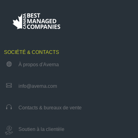
SOCIÉTÉ & CONTACTS

À propos d'Averna

info@averna.com

Contacts & bureaux de vente
Soutien à la clientèle