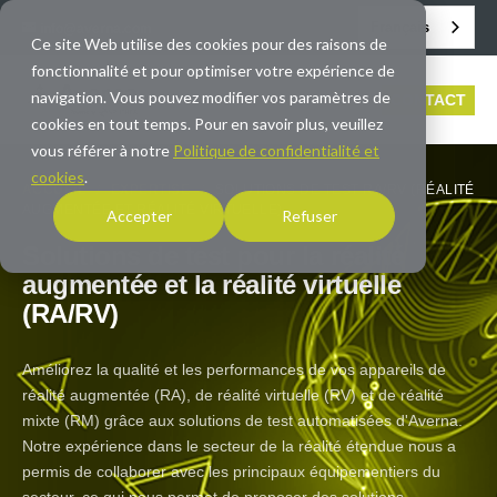
Français
info@averna.com
Ce site Web utilise des cookies pour des raisons de
fonctionnalité et pour optimiser votre expérience de
navigation. Vous pouvez modifier vos paramètres de
CONTACT
cookies en tout temps. Pour en savoir plus, veuillez
vous référer à notre
Politique de confidentialité et
cookies
.
ACCUEIL
/
EXPERTISE
/
SOLUTIONS DE TEST RA/RV (RÉALITÉ
AUGMENTÉE ET RÉALITÉ VIRTUELLE)
Accepter
Refuser
Solutions de test pour la réalité
augmentée et la réalité virtuelle
(RA/RV)
Améliorez la qualité et les performances de vos appareils de
réalité augmentée (RA), de réalité virtuelle (RV) et de réalité
mixte (RM) grâce aux solutions de test automatisées d'Averna.
Notre expérience dans le secteur de la réalité étendue nous a
permis de collaborer avec les principaux équipementiers du