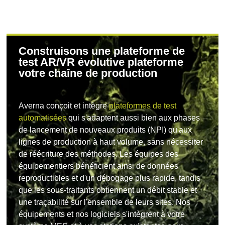
Construisons une plateforme de
test AR/VR évolutive plateforme
votre chaîne de production
Averna conçoit et intègre
plateformes de test
automatisées
qui s'adaptent aussi bien aux phases
de lancement de nouveaux produits (NPI) qu'aux
lignes de production à haut volume, sans nécessiter
de réécriture des méthodes. Les équipes des
équipementiers bénéficient ainsi de données
reproductibles et d'un débogage plus rapide, tandis
que les sous-traitants obtiennent un débit stable et
une traçabilité sur l'ensemble de leurs sites. Nos
équipements et nos logiciels s'intègrent à votre