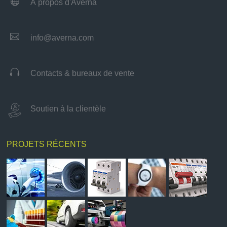

À propos d'Averna

info@averna.com

Contacts & bureaux de vente
Soutien à la clientèle
PROJETS RÉCENTS