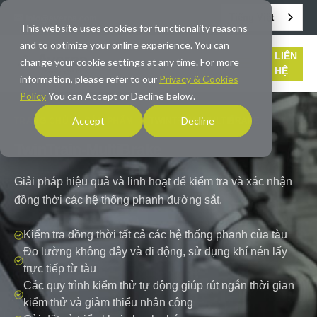
Tiếng Việt
info@averna.com
This website uses cookies for functionality reasons
and to optimize your online experience. You can
LIÊN
change your cookie settings at any time. For more
HỆ
information, please refer to our
Privacy & Cookies
Policy
You can Accept or Decline below.
Accept
Decline
TRANG CHỦ
/
SẢN PHẨM
/
TWINTRAIN-MULTIBRAKE
TwinTrain-MultiBrake
Giải pháp hiệu quả và linh hoạt để kiểm tra và xác nhận
đồng thời các hệ thống phanh đường sắt.
Kiểm tra đồng thời tất cả các hệ thống phanh của tàu
Đo lường không dây và di động, sử dụng khí nén lấy
trực tiếp từ tàu
Các quy trình kiểm thử tự động giúp rút ngắn thời gian
kiểm thử và giảm thiểu nhân công