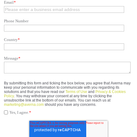
Email
*
Phone Number
Country
*
Message
*
By submitting this form and ticking the box below, you agree that Averna may
keep your personal information to communicate with you regarding its
solutions and that you have read our
Terms of Use
and
Privacy & Cookies
Policy
. You may withdraw your consent at any time by clicking the
unsubscribe link at the bottom of our emails. You can reach us at
marketing@averna.com
should you have any concerns.
Yes, I agree.
*