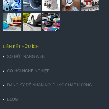
LIÊN KẾT HỮU ÍCH
SƠ ĐỒ TRANG WEB
CƠ HỘI NGHỀ NGHIỆP
ĐĂNG KÝ ĐỂ NHẬN NỘI DUNG CHẤT LƯỢNG
BLOG