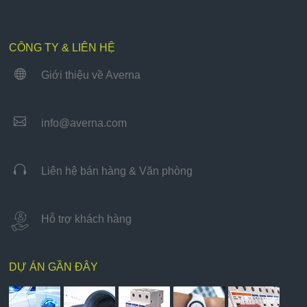
CÔNG TY & LIÊN HỆ

Giới thiệu về Averna

info@averna.com

Liên hệ bán hàng & Văn phòng
Hỗ trợ khách hàng
DỰ ÁN GẦN ĐÂY