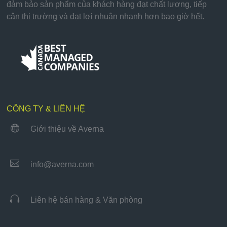
đảm bảo sản phẩm của khách hàng đạt chất lượng, tiếp
cận thị trường và đạt lợi nhuận nhanh hơn bao giờ hết.
CÔNG TY & LIÊN HỆ

Giới thiệu về Averna

info@averna.com

Liên hệ bán hàng & Văn phòng