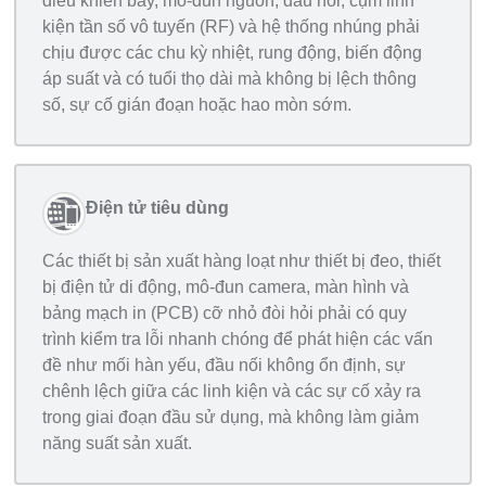
điều khiển bay, mô-đun nguồn, đầu nối, cụm linh
kiện tần số vô tuyến (RF) và hệ thống nhúng phải
chịu được các chu kỳ nhiệt, rung động, biến động
áp suất và có tuổi thọ dài mà không bị lệch thông
số, sự cố gián đoạn hoặc hao mòn sớm.
Điện tử tiêu dùng
Các thiết bị sản xuất hàng loạt như thiết bị đeo, thiết
bị điện tử di động, mô-đun camera, màn hình và
bảng mạch in (PCB) cỡ nhỏ đòi hỏi phải có quy
trình kiểm tra lỗi nhanh chóng để phát hiện các vấn
đề như mối hàn yếu, đầu nối không ổn định, sự
chênh lệch giữa các linh kiện và các sự cố xảy ra
trong giai đoạn đầu sử dụng, mà không làm giảm
năng suất sản xuất.