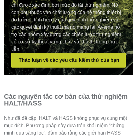
chỉ được xác định bởi mức độ tải thử nghiệm. Nó
còn phụ thuộc vào chất lượng của hệ thống thiết bị
đo lường, tính hợp lý của quy trình thử nghiệm và
các quyết định kỹ thuật mà nó mang lại. Averna hỗ
trợ các nhóm xây dựng các chiến lược thử nghiệm
có cơ sở kỹ thuật vững chắc và khả thi trong thực
tiễn.
Thảo luận về các yêu cầu kiểm thử của bạn
Các nguyên tắc cơ bản của thử nghiệm
HALT/HASS
Như đã đề cập, HALT và HASS không phục vụ cùng một
mục đích. Phương pháp này dựa trên khái niệm “chứng
minh qua sàng lọc”, đảm bảo rằng các giới hạn HASS