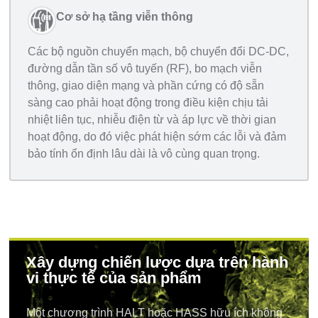
Cơ sở hạ tầng viễn thông
Các bộ nguồn chuyển mạch, bộ chuyển đổi DC-DC,
đường dẫn tần số vô tuyến (RF), bo mạch viễn
thông, giao diện mạng và phần cứng có độ sẵn
sàng cao phải hoạt động trong điều kiện chịu tải
nhiệt liên tục, nhiễu điện từ và áp lực về thời gian
hoạt động, do đó việc phát hiện sớm các lỗi và đảm
bảo tính ổn định lâu dài là vô cùng quan trọng.
Xây dựng chiến lược dựa trên hành
vi thực tế của sản phẩm
Một chương trình HALT hoặc HASS hữu ích không