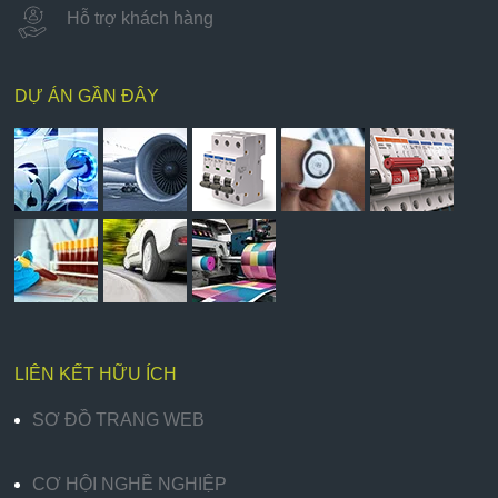
Hỗ trợ khách hàng
DỰ ÁN GẦN ĐÂY
LIÊN KẾT HỮU ÍCH
SƠ ĐỒ TRANG WEB
CƠ HỘI NGHỀ NGHIỆP