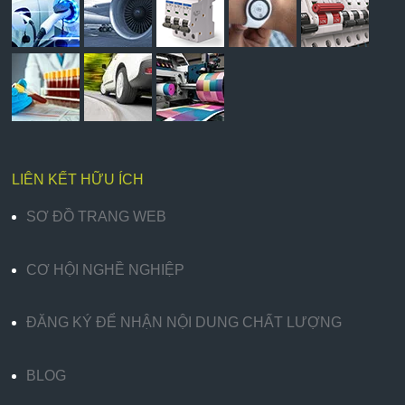
LIÊN KẾT HỮU ÍCH
SƠ ĐỒ TRANG WEB
CƠ HỘI NGHỀ NGHIỆP
ĐĂNG KÝ ĐỂ NHẬN NỘI DUNG CHẤT LƯỢNG
BLOG