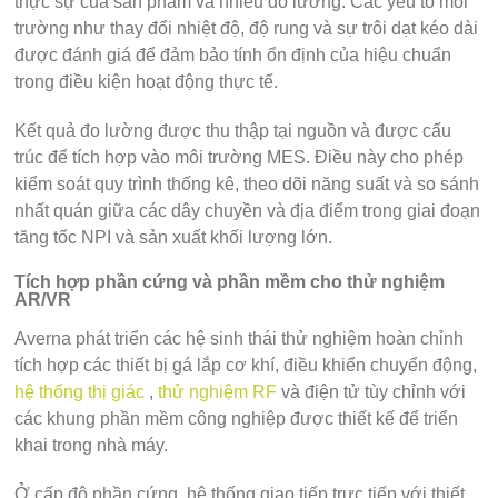
thực sự của sản phẩm và nhiễu đo lường. Các yếu tố môi
trường như thay đổi nhiệt độ, độ rung và sự trôi dạt kéo dài
được đánh giá để đảm bảo tính ổn định của hiệu chuẩn
trong điều kiện hoạt động thực tế.
Kết quả đo lường được thu thập tại nguồn và được cấu
trúc để tích hợp vào môi trường MES. Điều này cho phép
kiểm soát quy trình thống kê, theo dõi năng suất và so sánh
nhất quán giữa các dây chuyền và địa điểm trong giai đoạn
tăng tốc NPI và sản xuất khối lượng lớn.
Tích hợp phần cứng và phần mềm cho thử nghiệm
AR/VR
Averna phát triển các hệ sinh thái thử nghiệm hoàn chỉnh
tích hợp các thiết bị gá lắp cơ khí, điều khiển chuyển động,
hệ thống thị giác
,
thử nghiệm RF
và điện tử tùy chỉnh với
các khung phần mềm công nghiệp được thiết kế để triển
khai trong nhà máy.
Ở cấp độ phần cứng, hệ thống giao tiếp trực tiếp với thiết