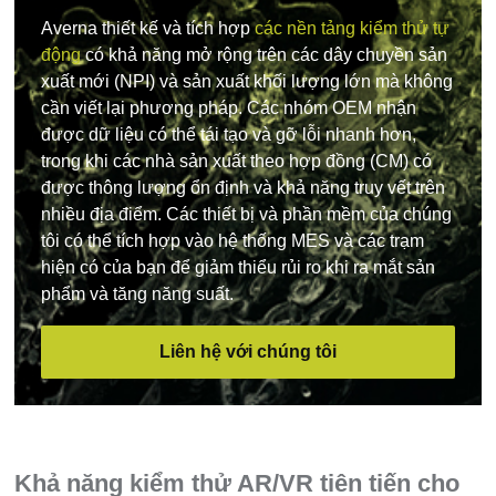
Averna thiết kế và tích hợp
các nền tảng kiểm thử tự
động
có khả năng mở rộng trên các dây chuyền sản
xuất mới (NPI) và sản xuất khối lượng lớn mà không
cần viết lại phương pháp. Các nhóm OEM nhận
được dữ liệu có thể tái tạo và gỡ lỗi nhanh hơn,
trong khi các nhà sản xuất theo hợp đồng (CM) có
được thông lượng ổn định và khả năng truy vết trên
nhiều địa điểm. Các thiết bị và phần mềm của chúng
tôi có thể tích hợp vào hệ thống MES và các trạm
hiện có của bạn để giảm thiểu rủi ro khi ra mắt sản
phẩm và tăng năng suất.
Liên hệ với chúng tôi
Khả năng kiểm thử AR/VR tiên tiến cho