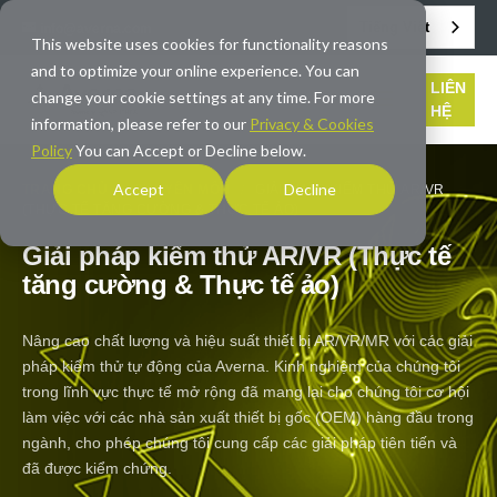
Tiếng Việt
info@averna.com
This website uses cookies for functionality reasons
and to optimize your online experience. You can
LIÊN
change your cookie settings at any time. For more
HỆ
information, please refer to our
Privacy & Cookies
Policy
You can Accept or Decline below.
Accept
Decline
TRANG CHỦ
/
CHUYÊN MÔN
/
GIẢI PHÁP KIỂM THỬ AR/VR
(THỰC TẾ TĂNG CƯỜNG & THỰC TẾ ẢO)
Giải pháp kiểm thử AR/VR (Thực tế
tăng cường & Thực tế ảo)
Nâng cao chất lượng và hiệu suất thiết bị AR/VR/MR với các giải
pháp kiểm thử tự động của Averna. Kinh nghiệm của chúng tôi
trong lĩnh vực thực tế mở rộng đã mang lại cho chúng tôi cơ hội
làm việc với các nhà sản xuất thiết bị gốc (OEM) hàng đầu trong
ngành, cho phép chúng tôi cung cấp các giải pháp tiên tiến và
đã được kiểm chứng.