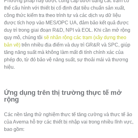
Phương pháp này được cung cấp dưới dạng các trạm có
thể cấu hình với thiết bị cố định đạt tiêu chuẩn sản xuất,
công thức kiểm tra theo trình tự và các dịch vụ dữ liệu
được tích hợp vào MES/OPC UA, đảm bảo kết quả được
duy trì trong giai đoạn R&D, NPI và EOL. Khi cần mở rộng
quy mô, chúng tôi
sẽ nhân rộng các trạm (xây dựng theo
bản vẽ)
trên nhiều địa điểm và duy trì GR&R và SPC, giúp
tăng năng suất mà không làm mất đi tính chính xác của
phép đo, từ đó bảo vệ năng suất, sự thoải mái và thương
hiệu.
Ứng dụng trên thị trường thực tế mở
rộng
Các nền tảng thử nghiệm thực tế tăng cường và thực tế ảo
của Averna hỗ trợ các thiết bị nhập vai trong nhiều lĩnh vực,
bao gồm: