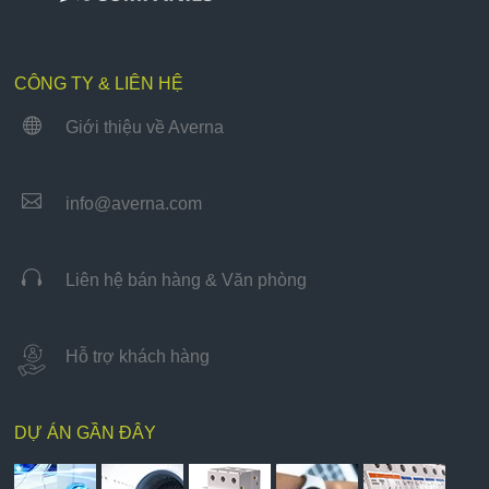
CÔNG TY & LIÊN HỆ

Giới thiệu về Averna

info@averna.com

Liên hệ bán hàng & Văn phòng
Hỗ trợ khách hàng
DỰ ÁN GẦN ĐÂY