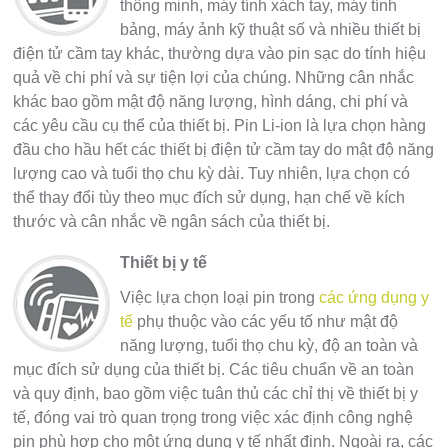
thông minh, máy tính xách tay, máy tính
bảng, máy ảnh kỹ thuật số và nhiều thiết bị
điện tử cầm tay khác, thường dựa vào pin sạc do tính hiệu
quả về chi phí và sự tiện lợi của chúng. Những cân nhắc
khác bao gồm mật độ năng lượng, hình dáng, chi phí và
các yêu cầu cụ thể của thiết bị. Pin Li-ion là lựa chọn hàng
đầu cho hầu hết các thiết bị điện tử cầm tay do mật độ năng
lượng cao và tuổi thọ chu kỳ dài. Tuy nhiên, lựa chọn có
thể thay đổi tùy theo mục đích sử dụng, hạn chế về kích
thước và cân nhắc về ngân sách của thiết bị.
Thiết bị y tế
Việc lựa chọn loại pin trong
các ứng dụng y
tế
phụ thuộc vào các yếu tố như mật độ
năng lượng, tuổi thọ chu kỳ, độ an toàn và
mục đích sử dụng của thiết bị. Các tiêu chuẩn về an toàn
và quy định, bao gồm việc tuân thủ các chỉ thị về thiết bị y
tế, đóng vai trò quan trọng trong việc xác định công nghệ
pin phù hợp cho một ứng dụng y tế nhất định. Ngoài ra, các