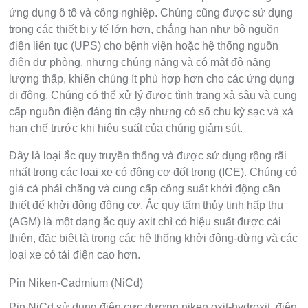
ứng dụng ô tô và công nghiệp. Chúng cũng được sử dụng
trong các thiết bị y tế lớn hơn, chẳng hạn như bộ nguồn
điện liên tục (UPS) cho bệnh viện hoặc hệ thống nguồn
điện dự phòng, nhưng chúng nặng và có mật độ năng
lượng thấp, khiến chúng ít phù hợp hơn cho các ứng dụng
di động. Chúng có thể xử lý được tình trạng xả sâu và cung
cấp nguồn điện đáng tin cậy nhưng có số chu kỳ sạc và xả
hạn chế trước khi hiệu suất của chúng giảm sút.
Đây là loại ắc quy truyền thống và được sử dụng rộng rãi
nhất trong các loại xe có động cơ đốt trong (ICE). Chúng có
giá cả phải chăng và cung cấp công suất khởi động cần
thiết để khởi động động cơ. Ắc quy tấm thủy tinh hấp thụ
(AGM) là một dạng ắc quy axit chì có hiệu suất được cải
thiện, đặc biệt là trong các hệ thống khởi động-dừng và các
loại xe có tải điện cao hơn.
Pin Niken-Cadmium (NiCd)
Pin NiCd sử dụng điện cực dương niken oxit-hydroxit, điện