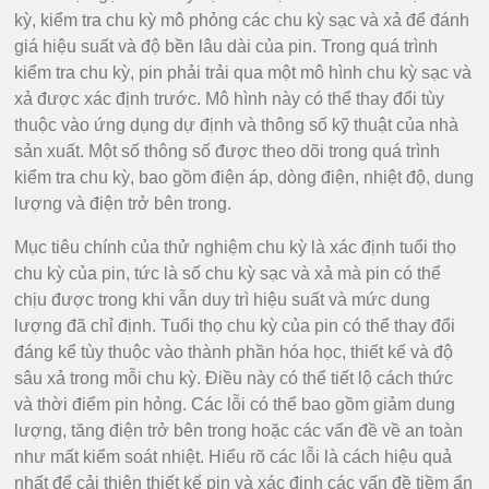
kỳ, kiểm tra chu kỳ mô phỏng các chu kỳ sạc và xả để đánh
giá hiệu suất và độ bền lâu dài của pin. Trong quá trình
kiểm tra chu kỳ, pin phải trải qua một mô hình chu kỳ sạc và
xả được xác định trước. Mô hình này có thể thay đổi tùy
thuộc vào ứng dụng dự định và thông số kỹ thuật của nhà
sản xuất. Một số thông số được theo dõi trong quá trình
kiểm tra chu kỳ, bao gồm điện áp, dòng điện, nhiệt độ, dung
lượng và điện trở bên trong.
Mục tiêu chính của thử nghiệm chu kỳ là xác định tuổi thọ
chu kỳ của pin, tức là số chu kỳ sạc và xả mà pin có thể
chịu được trong khi vẫn duy trì hiệu suất và mức dung
lượng đã chỉ định. Tuổi thọ chu kỳ của pin có thể thay đổi
đáng kể tùy thuộc vào thành phần hóa học, thiết kế và độ
sâu xả trong mỗi chu kỳ. Điều này có thể tiết lộ cách thức
và thời điểm pin hỏng. Các lỗi có thể bao gồm giảm dung
lượng, tăng điện trở bên trong hoặc các vấn đề về an toàn
như mất kiểm soát nhiệt. Hiểu rõ các lỗi là cách hiệu quả
nhất để cải thiện thiết kế pin và xác định các vấn đề tiềm ẩn