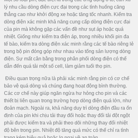
lý nhu cầu dòng điện cực đại trong các tình huống căng
thẳng cao như khởi động xe hoặc tăng tốc nhanh. Kiểm tra
dòng điện xác minh khả năng cung cấp dòng điện cực đại
của pin mà không gặp các vấn đề như sụt áp hoặc quá
nhiệt. Giống như kiểm tra điện áp, trong nhiều khối pin đa
tế bào, kiểm tra dòng điện xác minh rằng các tế bào riêng lẻ
trong bộ pin đóng góp như nhau vào tổng sản lượng dòng
điện. Sự mất cân bằng trong phân phối dòng điện có thể
dẫn đến quá tải một số cell, làm giảm tuổi thọ pin.
Điều quan trọng nữa là phải xác minh rằng pin có cơ chế
bảo vệ quá dòng và chúng đang hoạt động bình thường.
Các cơ chế này giúp ngăn ngừa hư hỏng cho pin và các
thiết bị liên quan trong trường hợp dòng điện quá lớn, như
đoản mạch. Ngoài ra, khả năng duy trì dòng điện đầu ra ổn
định của pin khi chịu tải thay đổi hoặc thay đổi tải đột ngột
phải được kiểm tra và phải theo dõi những thay đổi nhiệt
độ bên trong pin. Nhiệt độ tăng quá mức có thể chỉ ra tình
trạng kém hiệu quả hoặc lo ngại về an toàn.