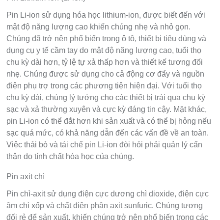
Pin Li-ion sử dụng hóa học lithium-ion, được biết đến với
mật độ năng lượng cao khiến chúng nhẹ và nhỏ gọn.
Chúng đã trở nên phổ biến trong ô tô, thiết bị tiêu dùng và
dụng cụ y tế cầm tay do mật độ năng lượng cao, tuổi thọ
chu kỳ dài hơn, tỷ lệ tự xả thấp hơn và thiết kế tương đối
nhẹ. Chúng được sử dụng cho cả động cơ đẩy và nguồn
điện phụ trợ trong các phương tiện hiện đại. Với tuổi thọ
chu kỳ dài, chúng lý tưởng cho các thiết bị trải qua chu kỳ
sạc và xả thường xuyên và cực kỳ đáng tin cậy. Mặt khác,
pin Li-ion có thể đắt hơn khi sản xuất và có thể bị hỏng nếu
sạc quá mức, có khả năng dẫn đến các vấn đề về an toàn.
Việc thải bỏ và tái chế pin Li-ion đòi hỏi phải quản lý cẩn
thận do tính chất hóa học của chúng.
Pin axit chì
Pin chì-axit sử dụng điện cực dương chì dioxide, điện cực
âm chì xốp và chất điện phân axit sunfuric. Chúng tương
đối rẻ để sản xuất, khiến chúng trở nên phổ biến trong các